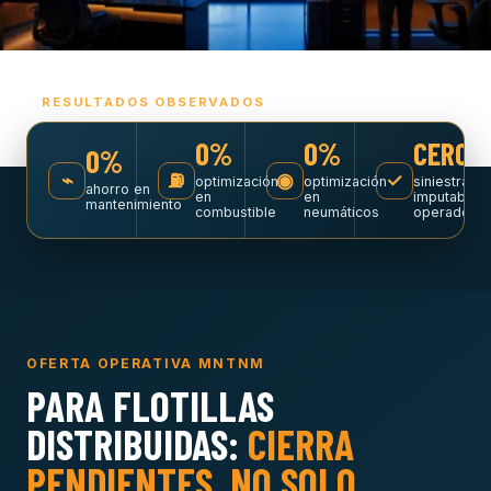
RESULTADOS OBSERVADOS
0%
0%
CERO
0%
⌁
⛽
◉
✓
optimización
optimización
siniestralid
ahorro en
en
en
imputable a
mantenimiento
combustible
neumáticos
operadore
OFERTA OPERATIVA MNTNM
PARA FLOTILLAS
DISTRIBUIDAS:
CIERRA
PENDIENTES, NO SOLO